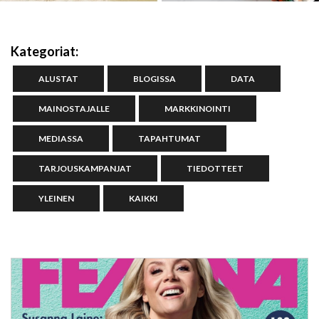
Kategoriat:
ALUSTAT
BLOGISSA
DATA
MAINOSTAJALLE
MARKKINOINTI
MEDIASSA
TAPAHTUMAT
TARJOUSKAMPANJAT
TIEDOTTEET
YLEINEN
KAIKKI