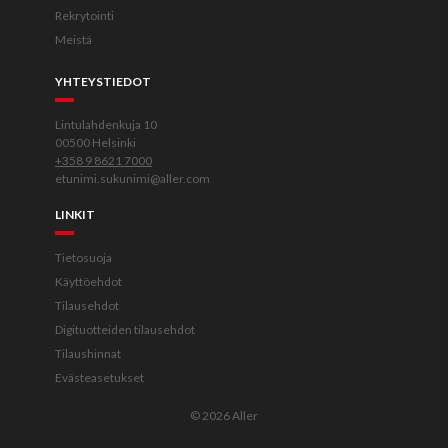
Rekrytointi
Meistä
YHTEYSTIEDOT
Lintulahdenkuja 10
00500 Helsinki
+358 9 8621 7000
etunimi.sukunimi@aller.com
LINKIT
Tietosuoja
Käyttöehdot
Tilausehdot
Digituotteiden tilausehdot
Tilaushinnat
Evästeasetukset
© 2026 Aller