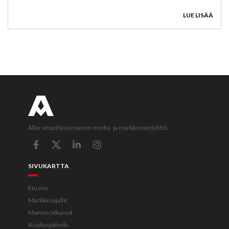
LUE LISÄÄ
Aller on pohjoismainen media- ja markkinointiyhtiö.
SIVUKARTTA
Etusivu
Markkinoijalle
Mainosratkaisut
Asiakaspalvelu