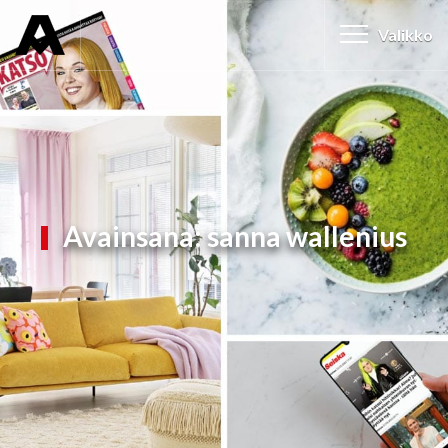
Valikko
Avainsana:
sanna wallenius