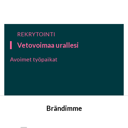
REKRYTOINTI
Vetovoimaa urallesi
Avoimet työpaikat
Brändimme