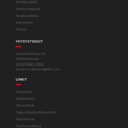
Markkinoijalle
Mainosratkaisut
Asiakaspalvelu
Rekrytointi
Meistä
YHTEYSTIEDOT
Lintulahdenkuja 10
00500 Helsinki
+358 9 8621 7000
etunimi.sukunimi@aller.com
LINKIT
Tietosuoja
Käyttöehdot
Tilausehdot
Digituotteiden tilausehdot
Tilaushinnat
Evästeasetukset