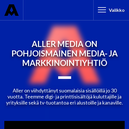
Valikko
ALLER MEDIA ON
POHJOISMAINEN MEDIA- JA
MARKKINOINTIYHTIÖ
Aller on viihdyttänyt suomalaisia sisällöillä jo 30
vuotta. Teemme digi- ja printtisisältöjä kuluttajille ja
yrityksille sekä tv-tuotantoa eri alustoille ja kanaville.