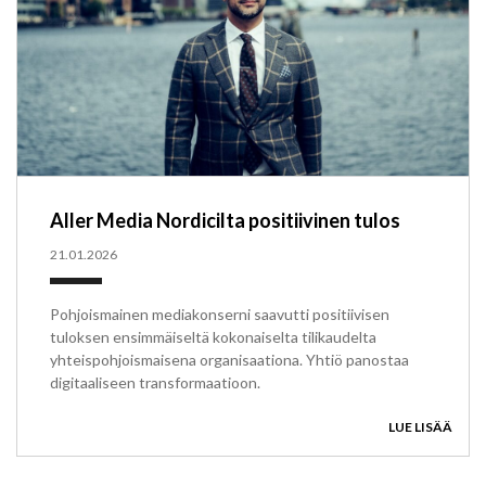
Aller Media Nordicilta positiivinen tulos
21.01.2026
Pohjoismainen mediakonserni saavutti positiivisen
tuloksen ensimmäiseltä kokonaiselta tilikaudelta
yhteispohjoismaisena organisaationa. Yhtiö panostaa
digitaaliseen transformaatioon.
LUE LISÄÄ