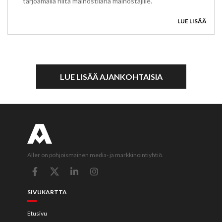
tarjoamalla niitä mainostilana mainostajille.
LUE LISÄÄ
LUE LISÄÄ AJANKOHTAISIA
Aller on pohjoismainen media- ja markkinointiyhtiö.
SIVUKARTTA
Etusivu