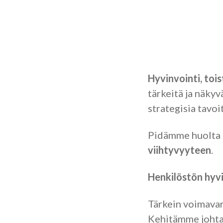
Hyvinvointi, toi
tärkeitä ja näky
strategisia tavo
Pidämme huolta
viihtyvyyteen
.
Henkilöstön hyvi
Tärkein voimava
Kehitämme johtam