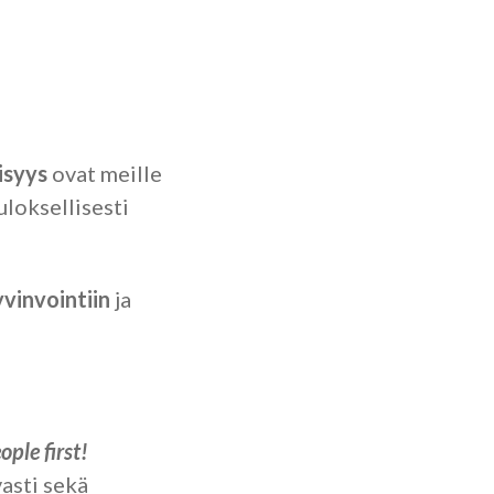
isyys
ovat meille
loksellisesti
yvinvointiin
ja
ople first!
asti sekä