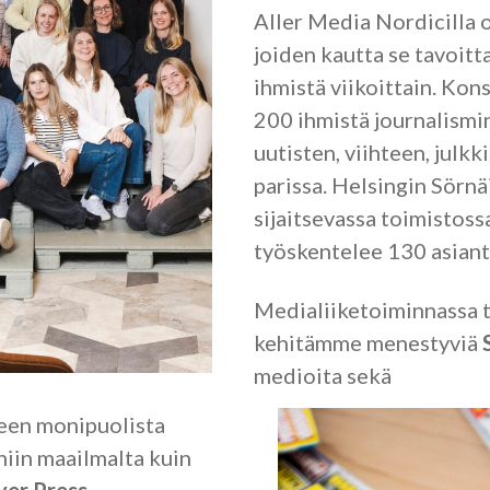
Aller Media Nordicilla 
joiden kautta se tavoitt
ihmistä viikoittain. Kons
200 ihmistä journalismin,
uutisten, viihteen, julkki
parissa. Helsingin Sörnä
sijaitsevassa toimisto
työskentelee 130 asiant
Medialiiketoiminnassa 
kehitämme menestyviä
medioita sekä
en monipuolista
niin maailmalta kuin