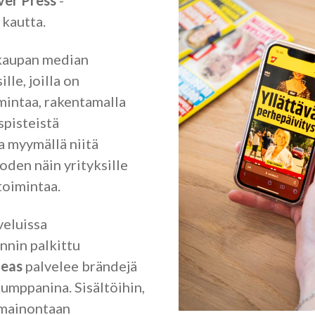
ver Press
-
kautta.
kaupan median
ille, joilla on
imintaa, rakentamalla
pisteistä
a myymällä niitä
uoden näin yrityksille
toimintaa.
veluissa
nnin palkittu
deas
palvelee brändejä
kumppanina. Sisältöihin,
emainontaan