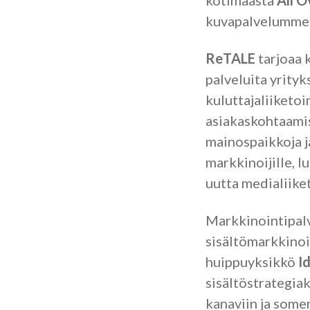
kotimaasta
All O
kuvapalvelumme 
ReTALE
tarjoaa 
palveluita yrityks
kuluttajaliiketo
asiakaskohtaamis
mainospaikkoja j
markkinoijille, l
uutta medialiike
Markkinointipal
sisältömarkkinoi
huippuyksikkö
I
sisältöstrategia
kanaviin ja som