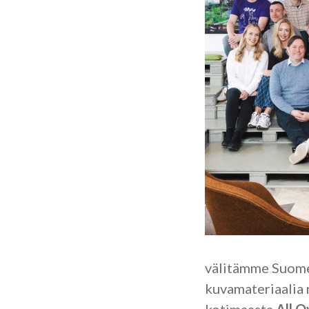
välitämme Suome
kuvamateriaalia 