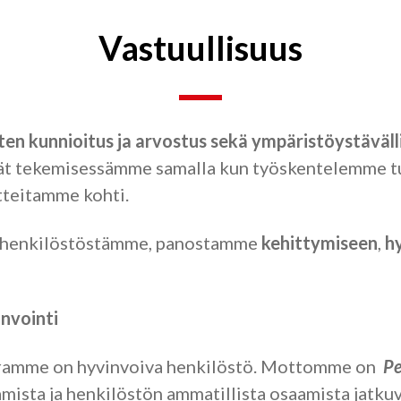
Vastuullisuus
sten kunnioitus ja arvostus sekä
ympäristöystäväll
vät tekemisessämme samalla kun työskentelemme tu
itteitamme kohti.
 henkilöstöstämme, panostamme
kehittymiseen
,
h
nvointi
ramme on hyvinvoiva henkilöstö. Mottomme on
Pe
ista ja henkilöstön ammatillista osaamista jatkuv