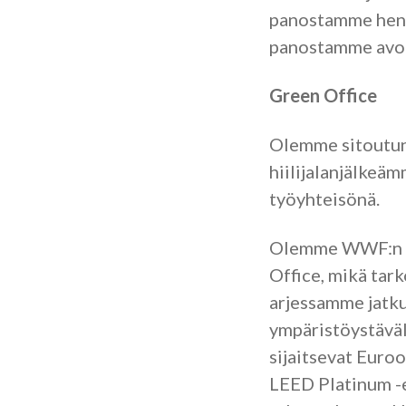
panostamme henk
panostamme avoi
Green Office
Olemme sitoutu
hiilijalanjälkeäm
työyhteisönä.
Olemme WWF:n s
Office, mikä tark
arjessamme jatk
ympäristöystäväl
sijaitsevat Euro
LEED Platinum 