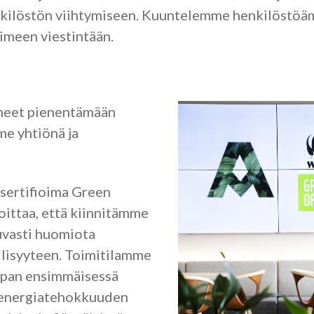
ilöstön viihtymiseen. Kuuntelemme henkilöstöä
meen viestintään.
neet pienentämään
me yhtiönä ja
ertifioima Green
oittaa, että kiinnitämme
uvasti huomiota
lisyyteen. Toimitilamme
opan ensimmäisessä
-energiatehokkuuden