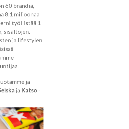
on 60 brändiä,
aa 8,1 miljoonaa
erni työllistää 1
 sisältöjen,
sten ja lifestylen
isissä
ssamme
untijaa.
tuotamme ja
Seiska
ja
Katso
-