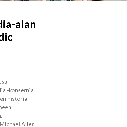
ia-alan
dic
osa
ia -konsernia.
en historia
rheen
.
Michael Aller.