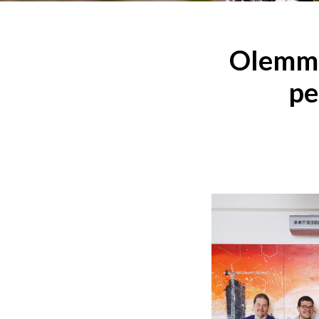
Olemme
pe