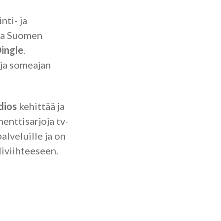
nti- ja
aa Suomen
ingle
.
 ja someajan
dios
kehittää ja
enttisarjoja tv-
alveluille ja on
iviihteeseen.