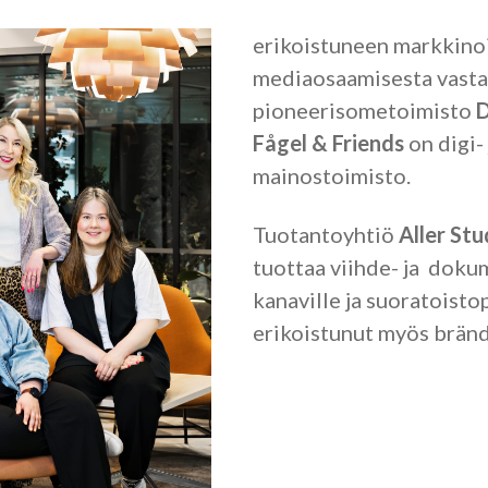
erikoistuneen markkinoi
mediaosaamisesta vast
pioneerisometoimisto
D
Fågel & Friends
on digi-
mainostoimisto.
Tuotantoyhtiö
Aller Stu
tuottaa viihde- ja dokum
kanaville ja suoratoistop
erikoistunut myös bränd