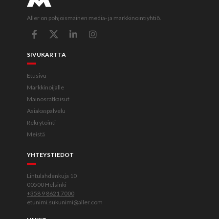
Aller on pohjoismainen media- ja markkinointiyhtiö.
SIVUKARTTA
Etusivu
Markkinoijalle
Mainosratkaisut
Asiakaspalvelu
Rekrytointi
Meistä
YHTEYSTIEDOT
Lintulahdenkuja 10
00500 Helsinki
+358 9 8621 7000
etunimi.sukunimi@aller.com