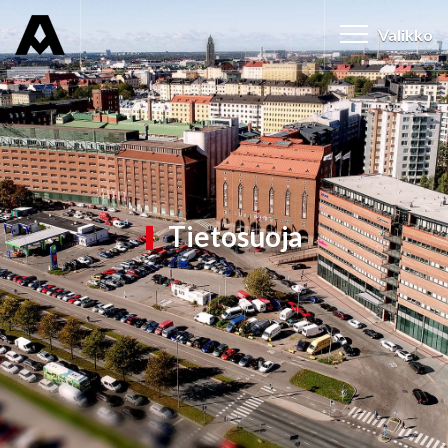
Valikko
Tieto­suoja