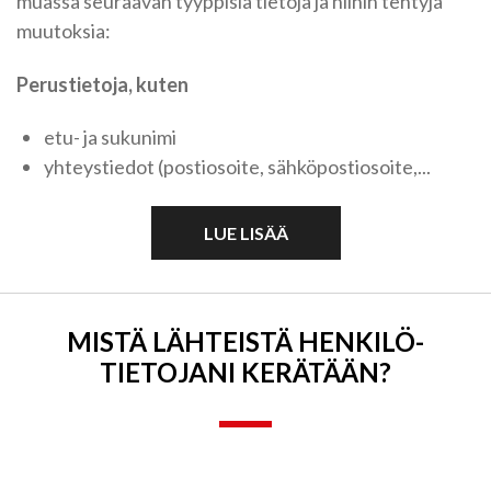
muassa seuraavan tyyppisiä tietoja ja niihin tehtyjä
muutoksia:
Perustietoja, kuten
etu- ja sukunimi
yhteystiedot (postiosoite, sähköpostiosoite,...
LUE LISÄÄ
MISTÄ LÄHTEISTÄ HENKILÖ­
TIETOJANI KERÄTÄÄN?