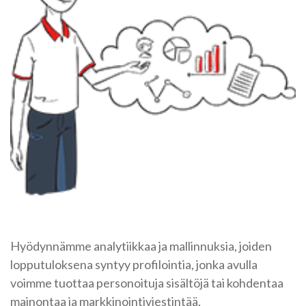
Hyödynnämme analytiikkaa ja mallinnuksia, joiden
lopputuloksena syntyy profilointia, jonka avulla
voimme tuottaa personoituja sisältöjä tai kohdentaa
mainontaa ja markkinointiviestintää.