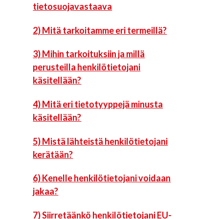
tietosuojavastaava
2) Mitä tarkoitamme eri termeillä?
3) Mihin tarkoituksiin ja millä
perusteilla henkilötietojani
käsitellään?
4) Mitä eri tietotyyppejä minusta
käsitellään?
5) Mistä lähteistä henkilötietojani
kerätään?
6) Kenelle henkilötietojani voidaan
jakaa?
7) Siirretäänkö henkilötietojani EU-