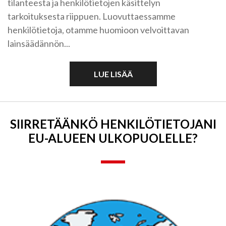
tilanteesta ja henkilötietojen käsittelyn
tarkoituksesta riippuen. Luovuttaessamme
henkilötietoja, otamme huomioon velvoittavan
lainsäädännön...
LUE LISÄÄ
SIIRRETÄÄNKÖ HENKILÖ­TIETOJANI
EU-­ALUEEN ULKO­PUOLELLE?