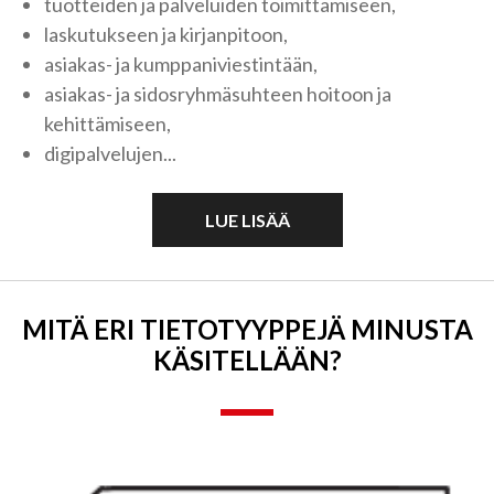
tuotteiden ja palveluiden toimittamiseen,
laskutukseen ja kirjanpitoon,
asiakas- ja kumppaniviestintään,
asiakas- ja sidosryhmäsuhteen hoitoon ja
kehittämiseen,
digipalvelujen...
LUE LISÄÄ
MITÄ ERI TIETO­TYYPPEJÄ MINUSTA
KÄSITELLÄÄN?