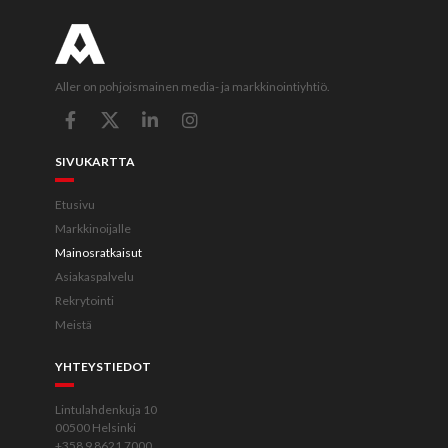
Aller on pohjoismainen media- ja markkinointiyhtiö.
SIVUKARTTA
Etusivu
Markkinoijalle
Mainosratkaisut
Asiakaspalvelu
Rekrytointi
Meistä
YHTEYSTIEDOT
Lintulahdenkuja 10
00500 Helsinki
+358 9 8621 7000