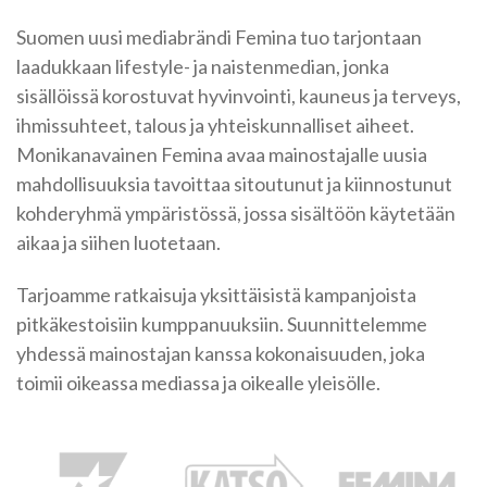
Suomen uusi mediabrändi Femina tuo tarjontaan
laadukkaan lifestyle- ja naistenmedian, jonka
sisällöissä korostuvat hyvinvointi, kauneus ja terveys,
ihmissuhteet, talous ja yhteiskunnalliset aiheet.
Monikanavainen Femina avaa mainostajalle uusia
mahdollisuuksia tavoittaa sitoutunut ja kiinnostunut
kohderyhmä ympäristössä, jossa sisältöön käytetään
aikaa ja siihen luotetaan.
Tarjoamme ratkaisuja yksittäisistä kampanjoista
pitkäkestoisiin kumppanuuksiin. Suunnittelemme
yhdessä mainostajan kanssa kokonaisuuden, joka
toimii oikeassa mediassa ja oikealle yleisölle.