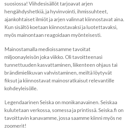
suosiossa!
Viihdesisällöt tarjoavat arjen
hengähdyshetkiä, ja
hyvin
vointi, ihmissuhteet,
ajankohtaiset ilmiöt ja arjen valinnat
kiinnostavat
aina
.
Kun sisältö koetaan kiinnostavaksi ja luotettavaksi,
myös mainontaan reagoidaan
myönteisesti
.
Mainostamalla medioissamme tavoitat
miljoonayleisön joka viikko. Oli tavoitteenasi
tunnettuuden kasvattaminen, liikenteen ohjaus tai
brändimielikuvan vahvistaminen, meiltä löytyvät
fiksut ja kiinnostavat mainosratkaisut relevantille
kohdeyleisölle.
Legendaarinen Seiska on monikanavainen. Seiskaa
kulutetaan verkossa, somessa ja printissä. Seiska.fi on
tavoittavin kanavamme, jossa saamme kiinni myös ne
zoomerit!