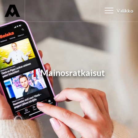
Valikko
Mainosratkaisut