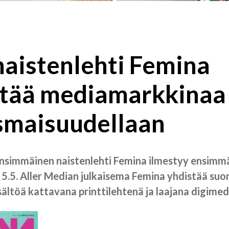
naistenlehti Femina
tää mediamarkkinaa
smaisuudellaan
nsimmäinen naistenlehti Femina ilmestyy ensimmä
5.5. Aller Median julkaisema Femina yhdistää suom
sältöä kattavana printtilehtenä ja laajana digimed