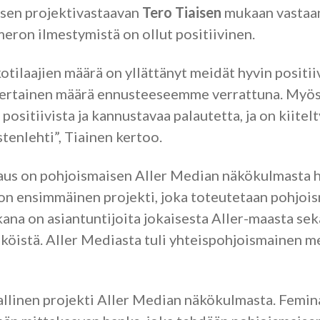
isen projektivastaavan
Tero Tiaisen
mukaan vastaa
ron ilmestymistä on ollut positiivinen.
ilaajien määrä on yllättänyt meidät hyvin positiivi
kertainen määrä ennusteeseemme verrattuna. Myös 
 positiivista ja kannustavaa palautetta, ja on kiite
tenlehti”, Tiainen kertoo.
us on pohjoismaisen Aller Median näkökulmasta hi
on ensimmäinen projekti, joka toteutetaan pohjoi
ana on asiantuntijoita jokaisesta Aller-maasta sek
iköistä. Aller Mediasta tuli yhteispohjoismainen 
allinen projekti Aller Median näkökulmasta. Femin