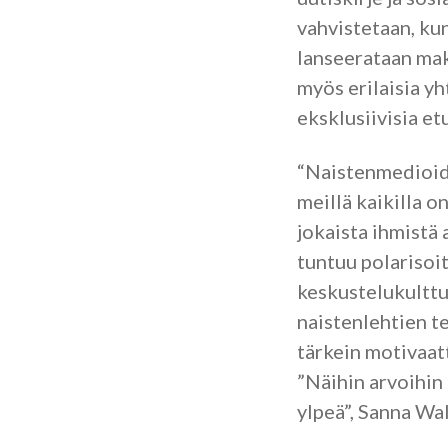
vahvistetaan, kun
lanseerataan ma
myös erilaisia y
eksklusiivisia et
“Naistenmedioide
meillä kaikilla o
jokaista ihmistä 
tuntuu polarisoi
keskustelukulttuu
naistenlehtien te
tärkein motivaat
”Näihin arvoihin
ylpeä”, Sanna Wal