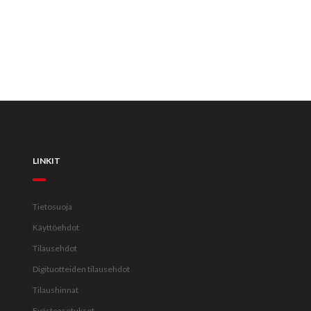
LINKIT
Tietosuoja
Käyttöehdot
Tilausehdot
Digituotteiden tilausehdot
Tilaushinnat
Evästeasetukset