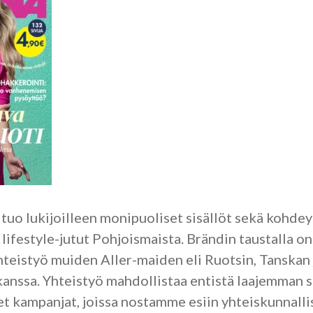
uo lukijoilleen monipuoliset sisällöt sekä kohdey
ifestyle-jutut Pohjoismaista. Brändin taustalla on 
teistyö muiden Aller-maiden eli Ruotsin, Tanskan 
kanssa. Yhteistyö mahdollistaa entistä laajemman s
et kampanjat, joissa nostamme esiin yhteiskunnallis