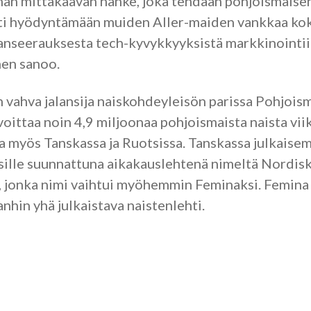
n mittakaavan hanke, joka tehdään pohjoismaisena
i hyödyntämään muiden Aller-maiden vankkaa ko
nseerauksesta tech-kyvykkyyksistä markkinointiin
inen sanoo.
n vahva jalansija naiskohdeyleisön parissa Pohjois
ittaa noin 4,9 miljoonaa pohjoismaista naista viik
a myös Tanskassa ja Ruotsissa. Tanskassa julkaisem
ille suunnattuna aikakauslehtenä nimeltä Nordis
 jonka nimi vaihtui myöhemmin Feminaksi. Femina
nhin yhä julkaistava naistenlehti.