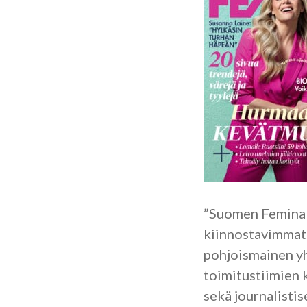
”Suomen Femina t
kiinnostavimmat l
pohjoismainen yh
toimitustiimien 
sekä journalistis