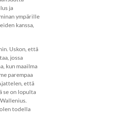
lus ja
minan ympärille
neiden kanssa,
in. Uskon, että
taa, jossa
na, kun maailma
amme parempaa
Ajattelen, että
ä se on lopulta
 Wallenius.
olen todella