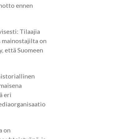
notto ennen
sesti: Tilaajia
mainostajilta on
lty, että Suomeen
storiallinen
smaisena
ä eri
mediaorganisaatio
a on