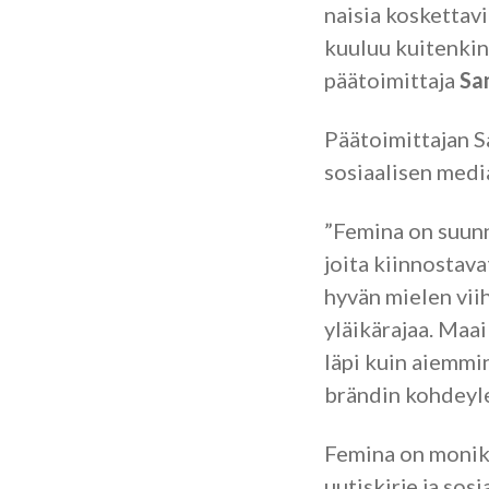
naisia koskettav
kuuluu kuitenkin 
päätoimittaja
Sa
Päätoimittajan S
sosiaalisen medi
”Femina on suunna
joita kiinnostava
hyvän mielen viih
yläikärajaa. Maa
läpi kuin aiemmin
brändin kohdeyle
Femina on monika
uutiskirje ja so