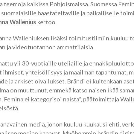
ia teemoja kaikissa Pohjoismaissa. Suomessa Femin
suomalaisille haastateltaville ja paikalliselle toimi
nna Wallenius
kertoo.
anna Walleniuksen lisäksi toimitustiimiin kuuluu t
an ja videotuotannon ammattilaisia.
ttu yli 30-vuotiaille uteliaille ja ennakkoluulottom
t ihmiset, yhteisöllisyys ja maailman tapahtumat, mu
de ja arkiset oivallukset. Brändi ei kuitenkaan aset
ilma on muuttunut, emmekä katso naisen ikää saman
. Femina ei kategorisoi naista”, päätoimittaja Wal
isöstä.
navainen media, johon kuuluu kuukausilehti, verk
siaalisen median kanavat. Myöhemmin brändin digit