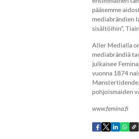
ensimmäinen tämä
pääsemme aidost
mediabrändien la
sisältöihin”, Tia
Aller Medialla o
mediabrändiä tavo
julkaisee Femina
vuonna 1874 nais
Mønstertidende,
pohjoismaiden va
www.femina.fi