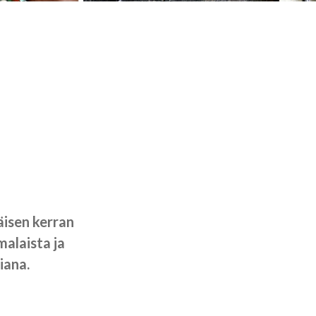
isen kerran
alaista ja
iana.