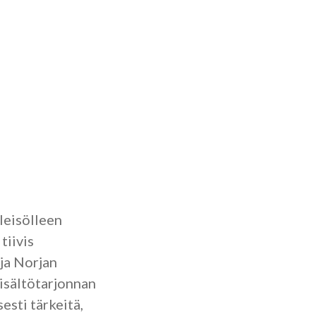
leisölleen
tiivis
ja Norjan
isältötarjonnan
esti tärkeitä,