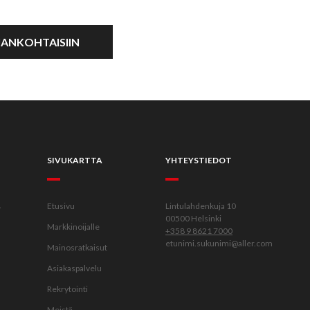
AJANKOHTAISIIN
SIVUKARTTA
YHTEYSTIEDOT
.
Etusivu
Lintulahdenkuja 10
00500 Helsinki
Markkinoijalle
+358 9 8621 7000
etunimi.sukunimi@aller.com
Mainosratkaisut
Asiakaspalvelu
Rekrytointi
Meistä