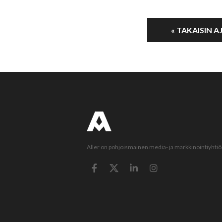
« TAKAISIN 
Aller on pohjoismainen media- ja markkinointiyhtiö