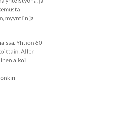
 yhteistyönä, ja
kemusta
, myyntiin ja
maissa. Yhtiön 60
oittain. Aller
inen alkoi
k
 onkin