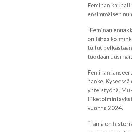
Feminan kaupall
ensimmäisen nume
“Feminan ennakkot
on lähes kolmin
tullut pelkästään
tuodaan uusi nais
Feminan lanseera
hanke. Kyseessä 
yhteistyönä. Muk
liiketoimintayks
vuonna 2024.
“Tämä on histori