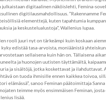
 julkaistaan digitaalinen näköislehti, Femina-sovel
ksullinen digitilausmahdollisuus. ”Rakennamme Fe
hteisöllisiä elementtejä, kuten tapahtumia kumppa
uuksia ja keskustelualustoja”, Wallenius lupaa.
n rooli juuri nyt on tärkeämpi kuin koskaan aiemm
n kyky edistää tasa-arvoista, moniäänistä yhteiskun
arvostetaan sellaisena kuin hän on. Tällaisena aika
tuneelta ja huonojen uutisten täyttämältä, kaipa
ria ja sisältöjä, jotka koskettavat ja ilahduttavat. 
htävä on tuoda ihmisille ennen kaikkea toivoa, sill
tori elämässä”, sanoo Feminan päätoimittaja Sanna
 nojaten teimme myös ensimmäisen Feminan, josta 
lenius lisää.