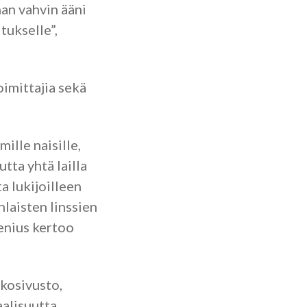
an vahvin ääni
tukselle”,
oimittajia sekä
ille naisille,
tta yhtä lailla
a lukijoilleen
laisten linssien
lenius kertoo
kosivusto,
aalisuutta