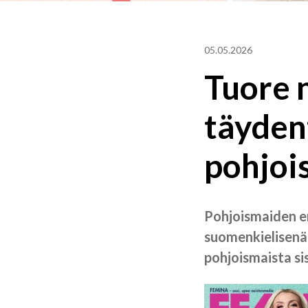
05.05.2026
Tuore 
täyden
pohjoi
Pohjoismaiden e
suomenkielisenä 
pohjoismaista si