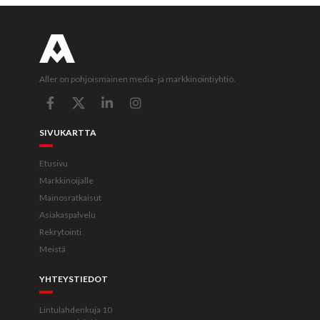
Aller on pohjoismainen media- ja markkinointiyhtiö.
SIVUKARTTA
Etusivu
Markkinoijalle
Mainosratkaisut
Asiakaspalvelu
Rekrytointi
Meistä
YHTEYSTIEDOT
Lintulahdenkuja 10