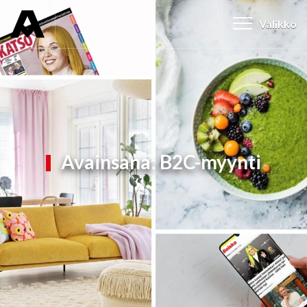
Valikko
Avainsana:
B2C-myynti