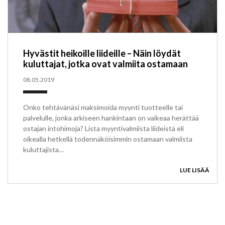
Hyvästit heikoille liideille – Näin löydät
kuluttajat, jotka ovat valmiita ostamaan
08.05.2019
Onko tehtävänäsi maksimoida myynti tuotteelle tai
palvelulle, jonka arkiseen hankintaan on vaikeaa herättää
ostajan intohimoja? Lista myyntivalmiista liideistä eli
oikealla hetkellä todennäköisimmin ostamaan valmiista
kuluttajista…
LUE LISÄÄ