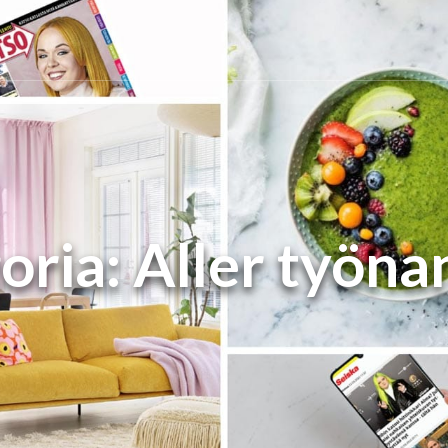
oria:
Aller työna