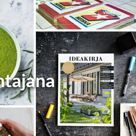
Valikko
ntajana