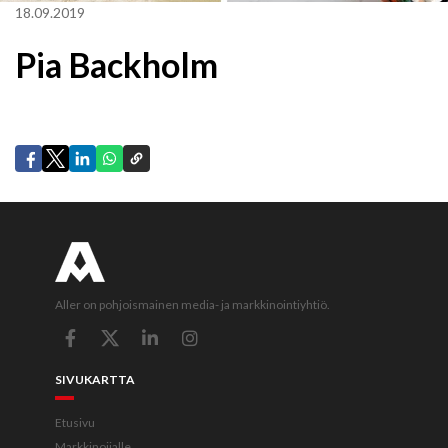
18.09.2019
Pia Backholm
Aller on pohjoismainen media- ja markkinointiyhtiö.
SIVUKARTTA
Etusivu
Markkinoijalle