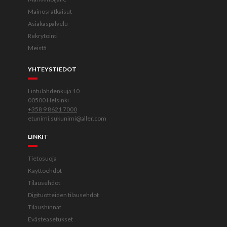
Mainosratkaisut
Asiakaspalvelu
Rekrytointi
Meistä
YHTEYSTIEDOT
Lintulahdenkuja 10
00500 Helsinki
+358 9 8621 7000
etunimi.sukunimi@aller.com
LINKIT
Tietosuoja
Käyttöehdot
Tilausehdot
Digituotteiden tilausehdot
Tilaushinnat
Evästeasetukset