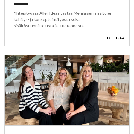
Yhteistyössä Aller Ideas vastaa Mehiläisen sisältöjen
kehitys- ja konseptointityöstä sekä
sisältösuunnittelusta ja -tuotannosta.
LUE LISÄÄ