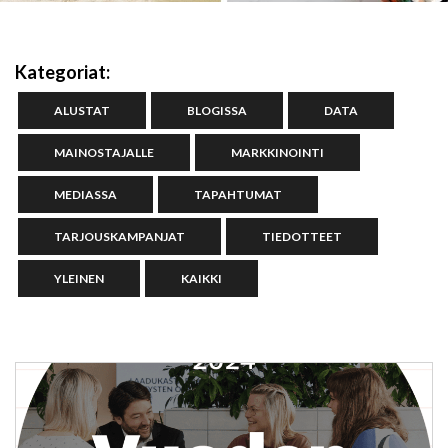
Kategoriat:
ALUSTAT
BLOGISSA
DATA
MAINOSTAJALLE
MARKKINOINTI
MEDIASSA
TAPAHTUMAT
TARJOUSKAMPANJAT
TIEDOTTEET
YLEINEN
KAIKKI