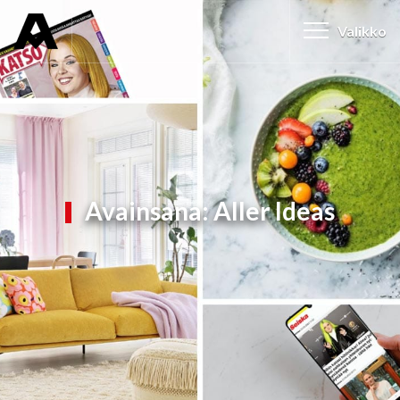
Valikko
Avainsana:
Aller Ideas