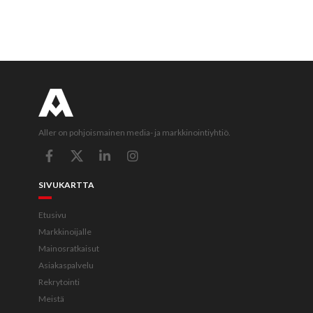
Aller on pohjoismainen media- ja markkinointiyhtiö.
SIVUKARTTA
Etusivu
Markkinoijalle
Mainosratkaisut
Asiakaspalvelu
Rekrytointi
Meistä