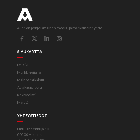
Aller on pohjoismainen media- ja markkinointiyhtiö.
SIVUKARTTA
Etusivu
Markkinoijalle
Mainosratkaisut
Asiakaspalvelu
Rekrytointi
Meistä
YHTEYSTIEDOT
Lintulahdenkuja 10
00500 Helsinki