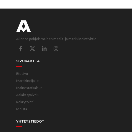
Aller on pohjoismainen media- ja markkinointiyhtiö.
SIVUKARTTA
Etusivu
Markkinoijalle
Mainosratkaisut
Asiakaspalvelu
Rekrytointi
Meistä
YHTEYSTIEDOT