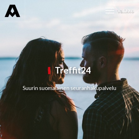
Valikko
Treffit24
Suurin suomalainen seuranhakupalvelu