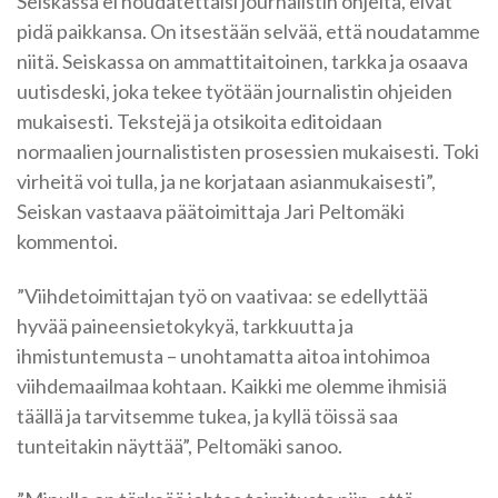
Seiskassa ei noudatettaisi journalistin ohjeita, eivät
pidä paikkansa. On itsestään selvää, että noudatamme
niitä. Seiskassa on ammattitaitoinen, tarkka ja osaava
uutisdeski, joka tekee työtään journalistin ohjeiden
mukaisesti. Tekstejä ja otsikoita editoidaan
normaalien journalististen prosessien mukaisesti. Toki
virheitä voi tulla, ja ne korjataan asianmukaisesti”,
Seiskan vastaava päätoimittaja Jari Peltomäki
kommentoi.
”Viihdetoimittajan työ on vaativaa: se edellyttää
hyvää paineensietokykyä, tarkkuutta ja
ihmistuntemusta – unohtamatta aitoa intohimoa
viihdemaailmaa kohtaan. Kaikki me olemme ihmisiä
täällä ja tarvitsemme tukea, ja kyllä töissä saa
tunteitakin näyttää”, Peltomäki sanoo.