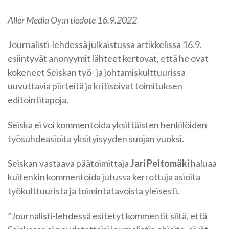
Aller Media Oy:n tiedote 16.9.2022
Journalisti-lehdessä julkaistussa artikkelissa 16.9.
esiintyvät anonyymit lähteet kertovat, että he ovat
kokeneet Seiskan työ- ja johtamiskulttuurissa
uuvuttavia piirteitä ja kritisoivat toimituksen
editointitapoja.
Seiska ei voi kommentoida yksittäisten henkilöiden
työsuhdeasioita yksityisyyden suojan vuoksi.
Seiskan vastaava päätoimittaja
Jari Peltomäki
haluaa
kuitenkin kommentoida jutussa kerrottuja asioita
työkulttuurista ja toimintatavoista yleisesti.
”Journalisti-lehdessä esitetyt kommentit siitä, että