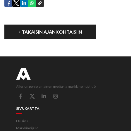
« TAKAISIN AJANKOHTAISIIN
Aller on pohjoismainen media- ja markkinointiyhtiö.
SIVUKARTTA
Etusivu
Markkinoijalle