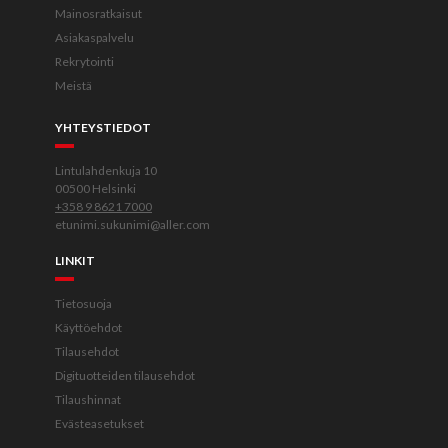
Mainosratkaisut
Asiakaspalvelu
Rekrytointi
Meistä
YHTEYSTIEDOT
Lintulahdenkuja 10
00500 Helsinki
+358 9 8621 7000
etunimi.sukunimi@aller.com
LINKIT
Tietosuoja
Käyttöehdot
Tilausehdot
Digituotteiden tilausehdot
Tilaushinnat
Evästeasetukset