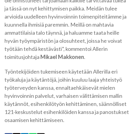
ole onnistuneet tarjoamaan kaikille tarvittavaa tukea
ja tässä on nyt kehittymisen paikka. Meidän tulee
arvioida uudelleen hyvinvoinnin toimenpiteitämme ja
kuunnella ihmisiä paremmin. Meillä on mahtavia
ammattilaisia talo täynnä, ja haluamme taata heille
hyvän työympäristön ja olosuhteet, joissa he voivat
työtään tehdä kestävästi”, kommentoi Allerin
toimitusjohtaja
Mikael Makkonen
.
Työntekijöiden tukemiseen käytetään Allerilla eri
työkaluja ja käytäntöjä, joihin kuuluu laaja yhteistyö
työterveyden kanssa, ennaltaehkäisevät mielen
hyvinvoinnin palvelut, varhaisen välittämisen mallin
käytännöt, esihenkilötyön kehittäminen, säännölliset
121-keskustelut esihenkilöiden kanssa ja panostukset
osaamisen kehittämiseen.