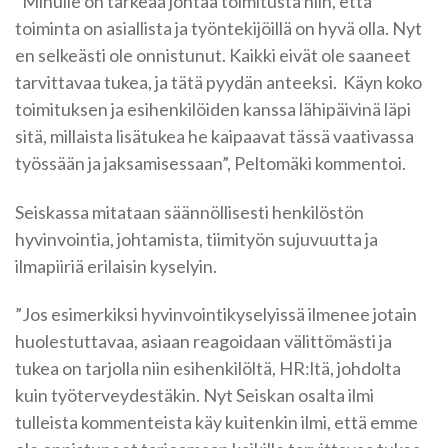
”Minulle on tärkeää johtaa toimitusta niin, että
toiminta on asiallista ja työntekijöillä on hyvä olla. Nyt
en selkeästi ole onnistunut. Kaikki eivät ole saaneet
tarvittavaa tukea, ja tätä pyydän anteeksi. Käyn koko
toimituksen ja esihenkilöiden kanssa lähipäivinä läpi
sitä, millaista lisätukea he kaipaavat tässä vaativassa
työssään ja jaksamisessaan”, Peltomäki kommentoi.
Seiskassa mitataan säännöllisesti henkilöstön
hyvinvointia, johtamista, tiimityön sujuvuutta ja
ilmapiiriä erilaisin kyselyin.
”Jos esimerkiksi hyvinvointikyselyissä ilmenee jotain
huolestuttavaa, asiaan reagoidaan välittömästi ja
tukea on tarjolla niin esihenkilöltä, HR:ltä, johdolta
kuin työterveydestäkin. Nyt Seiskan osalta ilmi
tulleista kommenteista käy kuitenkin ilmi, että emme