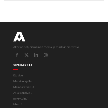
Aller on pohjoismainen media- ja markkinointiyhtiö.
SIVUKARTTA
Etusivu
Markkinoijalle
Mainosratkaisut
Asiakaspalvelu
Rekrytointi
Meistä