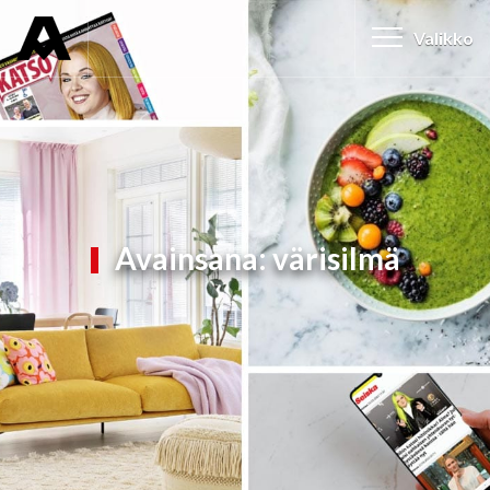
Valikko
Avainsana:
värisilmä