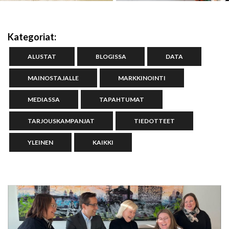
Kategoriat:
ALUSTAT
BLOGISSA
DATA
MAINOSTAJALLE
MARKKINOINTI
MEDIASSA
TAPAHTUMAT
TARJOUSKAMPANJAT
TIEDOTTEET
YLEINEN
KAIKKI