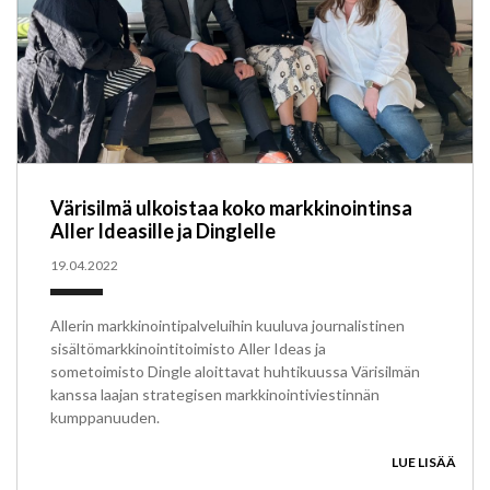
Värisilmä ulkoistaa koko markkinointinsa
Aller Ideasille ja Dinglelle
19.04.2022
Allerin markkinointipalveluihin kuuluva journalistinen
sisältömarkkinointitoimisto Aller Ideas ja
sometoimisto Dingle aloittavat huhtikuussa Värisilmän
kanssa laajan strategisen markkinointiviestinnän
kumppanuuden.
LUE LISÄÄ