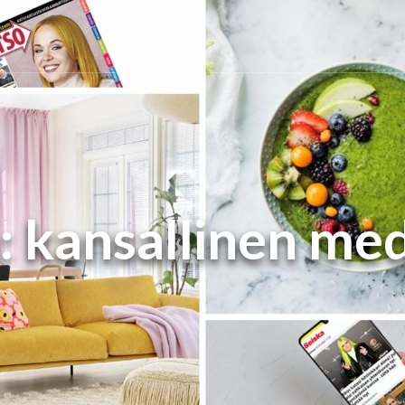
:
kansallinen me