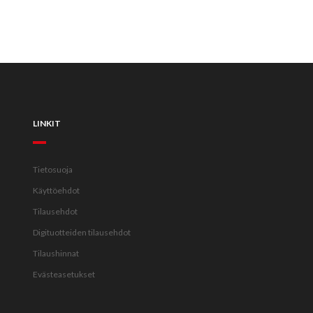
LINKIT
Tietosuoja
Käyttöehdot
Tilausehdot
Digituotteiden tilausehdot
Tilaushinnat
Evästeasetukset