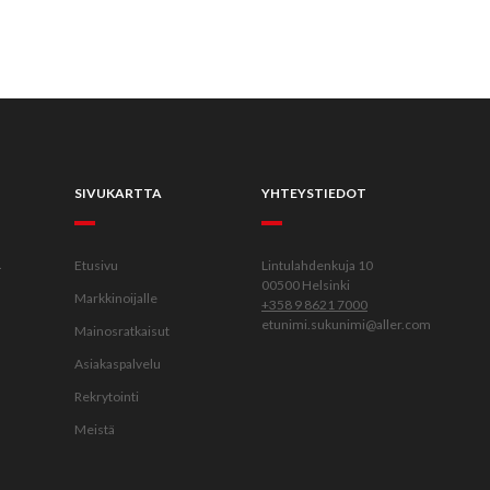
SIVUKARTTA
YHTEYSTIEDOT
.
Etusivu
Lintulahdenkuja 10
00500 Helsinki
Markkinoijalle
+358 9 8621 7000
etunimi.sukunimi@aller.com
Mainosratkaisut
Asiakaspalvelu
Rekrytointi
Meistä