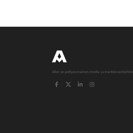
Aller on pohjoismainen media- ja markkinointiyhtiö