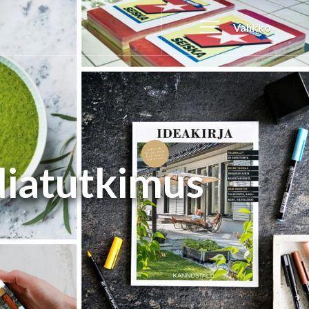
Valikko
diatutkimus