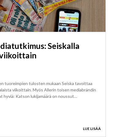
diatutkimus: Seiskalla
viikoittain
n tuoreimpien tulosten mukaan Seiska tavoittaa
laista viikoittain. Myös Allerin toisen mediabrändin
at hyviä: Katson lukijamäärä on noussut…
LUE LISÄÄ