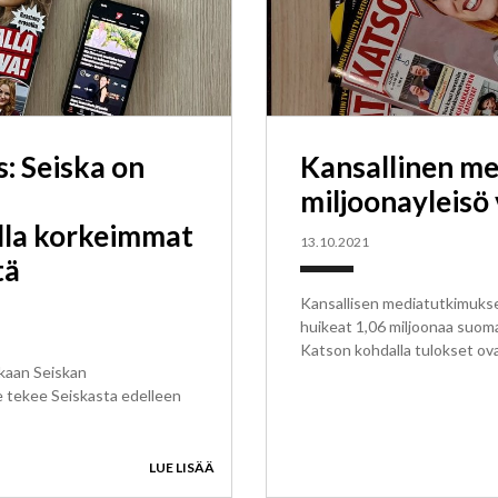
: Seiska on
Kansallinen me
miljoonayleisö 
lla korkeimmat
13.10.2021
tä
Kansallisen mediatutkimukse
huikeat 1,06 miljoonaa suoma
Katson kohdalla tulokset ov
kaan Seiskan
e tekee Seiskasta edelleen
LUE LISÄÄ