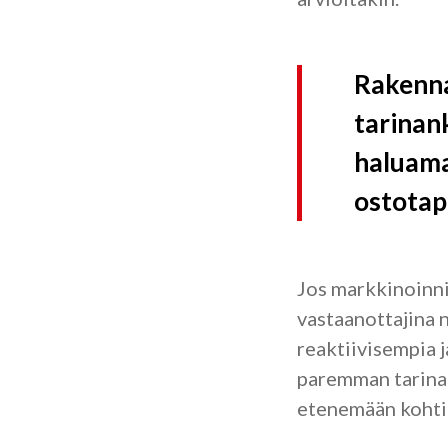
Rakenna
tarinan
haluama
ostota
Jos markkinoinni
vastaanottajina ni
reaktiivisempia j
paremman tarinan
etenemään kohti