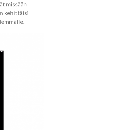
ät missään
n kehittäisi
idemmälle.