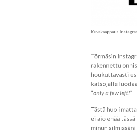
Kuvakaappaus Instagram
Törmäsin Instagr
rakennettu onnis
houkuttavasti es
katsojalle luoda
”
only a few left!
”
Tästä huolimatta
ei aio enää tässä
minun silmissäni