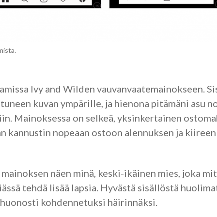
ista.
amissa Ivy and Wilden vauvanvaatemainokseen. Si
tuneen kuvan ympärille, ja hienona pitämäni asu n
iin. Mainoksessa on selkeä, yksinkertainen ostomah
an kannustin nopeaan ostoon alennuksen ja kiireen 
 mainoksen näen minä, keski-ikäinen mies, joka mi
 iässä tehdä lisää lapsia. Hyvästä sisällöstä huolim
 huonosti kohdennetuksi häirinnäksi.