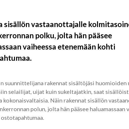
 sisällön vastaanottajalle kolmitasoi
kerronnan polku, jolta hän pääsee
ssaan vaiheessa etenemään kohti
pahtumaa.
n suunnittelijana rakennat sisältöjäsi huomioiden
in selailijat, uijat kuin sukeltajatkin, saat sisällöist
a kokonaisvaltaisia. Näin rakennat sisällön vastaan
kerronnan polun, jolta hän pääsee haluamassaan 
 ostotapahtumaa.