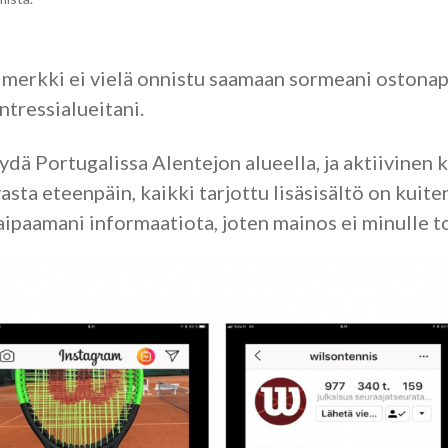
merkki ei vielä onnistu saamaan sormeani ostonapi
intressialueitani.
dä Portugalissa Alentejon alueella, ja aktiivinen k
sta eteenpäin, kaikki tarjottu lisäsisältö on kuite
kaipaamani informaatiota, joten mainos ei minulle t