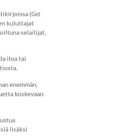
ikirjoissa (
Get
en kuluttajat
iltuna selailijat,
a iloa tai
tiosta.
ieman enemmän,
luetta koskevaan
tustua
siä lisäksi