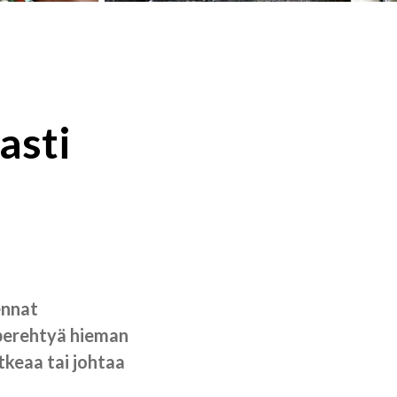
asti
ennat
, perehtyä hieman
atkeaa tai johtaa