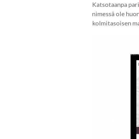
Katsotaanpa pari
nimessä ole huono
kolmitasoisen mal