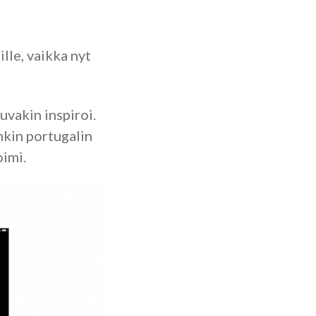
lle, vaikka nyt
uvakin inspiroi.
nkin portugalin
oimi.