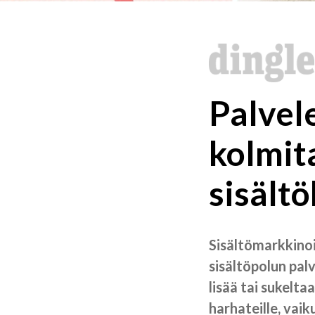
Palvel
kolmit
sisält
Sisältömarkkinoi
sisältöpolun palv
lisää tai sukelta
harhateille, vaik