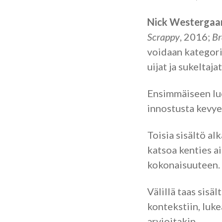
Nick Westergaa
Scrappy
, 2016;
Br
voidaan kategor
uijat ja sukeltajat
Ensimmäiseen luok
innostusta kevye
Toisia sisältö a
katsoa kenties a
kokonaisuuteen.
Välillä taas sisä
kontekstiin, luke
arvioitakin.