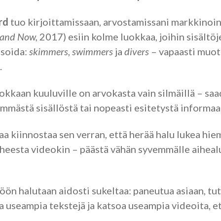
rd
tuo kirjoittamissaan, arvostamissani markkinoint
and Now,
2017) esiin kolme luokkaa, joihin sisältöj
isoida:
skimmers
,
swimmers
ja
divers
– vapaasti muoto
.
kaan kuuluville on arvokasta vain silmäillä – saad
mmästä sisällöstä tai nopeasti esitetystä informaa
lkaa kiinnostaa sen verran, että herää halu lukea h
iheesta videokin – päästä vähän syvemmälle aihea
ltöön halutaan aidosti sukeltaa: paneutua asiaan, tu
a useampia tekstejä ja katsoa useampia videoita, et