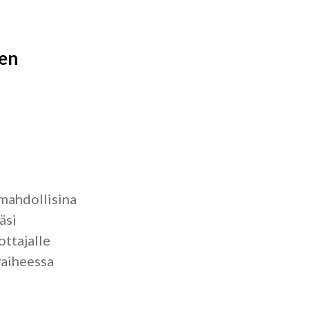
nen
 mahdollisina
äsi
ottajalle
vaiheessa