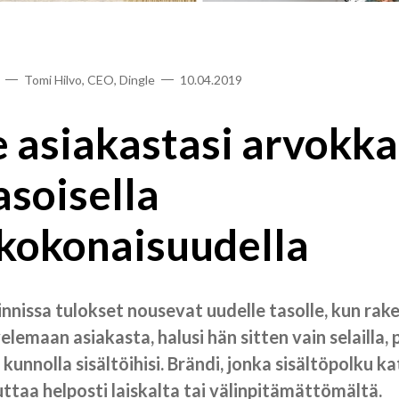
Tomi Hilvo, CEO, Dingle
10.04.2019
e asiakastasi arvokka
asoisella
ökokonaisuudella
nnissa tulokset nousevat uudelle tasolle, kun rak
elemaan asiakasta, halusi hän sitten vain selailla
a kunnolla sisältöihisi. Brändi, jonka sisältöpolku k
uttaa helposti laiskalta tai välinpitämättömältä.