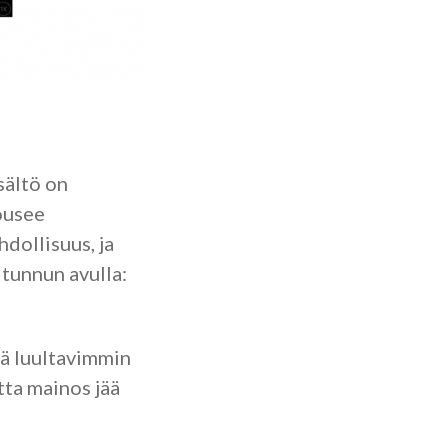
sältö on
ousee
dollisuus, ja
tunnun avulla:
tä luultavimmin
atta mainos jää