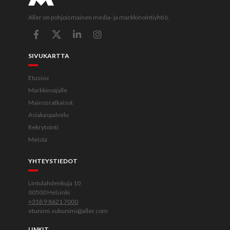
Aller on pohjoismainen media- ja markkinointiyhtiö.
SIVUKARTTA
Etusivu
Markkinoijalle
Mainosratkaisut
Asiakaspalvelu
Rekrytointi
Meistä
YHTEYSTIEDOT
Lintulahdenkuja 10
00500 Helsinki
+358 9 8621 7000
etunimi.sukunimi@aller.com
LINKIT