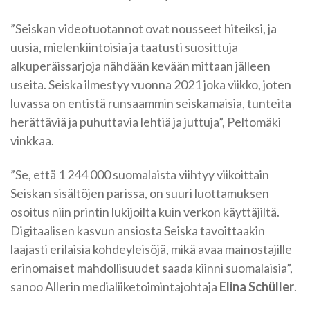
”Seiskan videotuotannot ovat nousseet hiteiksi, ja
uusia, mielenkiintoisia ja taatusti suosittuja
alkuperäissarjoja nähdään kevään mittaan jälleen
useita. Seiska ilmestyy vuonna 2021 joka viikko, joten
luvassa on entistä runsaammin seiskamaisia, tunteita
herättäviä ja puhuttavia lehtiä ja juttuja”, Peltomäki
vinkkaa.
”Se, että 1 244 000 suomalaista viihtyy viikoittain
Seiskan sisältöjen parissa, on suuri luottamuksen
osoitus niin printin lukijoilta kuin verkon käyttäjiltä.
Digitaalisen kasvun ansiosta Seiska tavoittaakin
laajasti erilaisia kohdeyleisöjä, mikä avaa mainostajille
erinomaiset mahdollisuudet saada kiinni suomalaisia”,
sanoo Allerin medialiiketoimintajohtaja
Elina Schüller
.