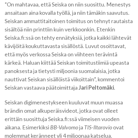
”On mahtavaa, että Seiska on niin suosittu. Menestys
ansaitaan aina kovalla työllä, ja niin tämäkin saavutus.
Seiskan ammattitaitoinen toimitus on tehnyt rautaista
sisältöä niin printtiin kuin verkkoonkin. Etenkin
Seiska.fi:ssä on tehty ennätyksiä, jotka kaikki lähtevät
kävijöitä koukuttavasta sisällöstä. Luvut osoittavat,
että myös verkossa Seiska on viihteen terävintä
kärkeä. Haluan kiittää Seiskan toimitustiimiä upeasta
panoksesta ja tietysti miljoonia suomalaisia, jotka
nauttivat Seiskan sisällöistä viikoittain”, kommentoi
Seiskan vastaava päätoimittaja
Jari Peltomäki
.
Seiskan digimenestykseen kuuluvat muun muassa
brändin omat alkuperäisvideot, jotka ovat olleet
erittäin suosittuja Seiska.fi:ssä viimeisen vuoden
aikana. Esimerkiksi
BB-Valvomo
ja
TIS-Iltarovio
ovat
molemmat keränneet yli 4 miljoonaa katselua.