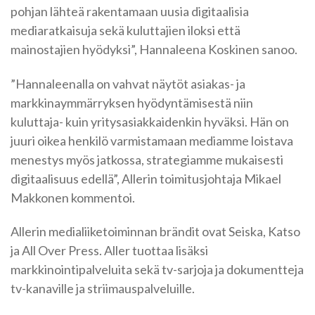
pohjan lähteä rakentamaan uusia digitaalisia
mediaratkaisuja sekä kuluttajien iloksi että
mainostajien hyödyksi”, Hannaleena Koskinen sanoo.
”Hannaleenalla on vahvat näytöt asiakas- ja
markkinaymmärryksen hyödyntämisestä niin
kuluttaja- kuin yritysasiakkaidenkin hyväksi. Hän on
juuri oikea henkilö varmistamaan mediamme loistava
menestys myös jatkossa, strategiamme mukaisesti
digitaalisuus edellä”, Allerin toimitusjohtaja Mikael
Makkonen kommentoi.
Allerin medialiiketoiminnan brändit ovat Seiska, Katso
ja All Over Press. Aller tuottaa lisäksi
markkinointipalveluita sekä tv-sarjoja ja dokumentteja
tv-kanaville ja striimauspalveluille.