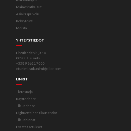
Mainosratkaisut
Asiakaspalvelu
Rekrytointi
Meistä
YHTEYSTIEDOT
Lintulahdenkuja 10
00500 Helsinki
+358 9 8621 7000
etunimi.sukunimi@aller.com
LINKIT
Tietosuoja
Käyttöehdot
Tilausehdot
Digituotteiden tilausehdot
Tilaushinnat
Evästeasetukset