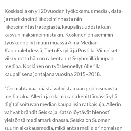
Koskisella on yli 20 vuoden työkokemus media-, data-
ja markkinointiliiketoiminnasta niin
liiketoimintastrategiasta, kaupallisuudesta kuin
kasvun maksimoinnistakin. Koskinen on aiemmin
työskennellyt muun muassa Alma Median
Kauppalehdessä, TietoEvryllä ja Postilla. Viimeiset
viisi vuotta hän on rakentanut S-ryhmällä kaupan
mediaa. Koskinen on työskennellyt Allerilla
kaupallisena johtajana vuosina 2015–2018.
”On mahtavaa päästä vahvistamaan pohjoismaista
mediataloa Alleria ja olla mukana kehittämässä yhä
digitalisoituvan median kaupallisia ratkaisuja. Allerin
vahvat brändit Seiska ja Katso löytävät hienosti
yleisönsä mediamarkkinassa. Seiska on Suomen
suurin aikakausmedia, mikä antaa meille erinomaisen