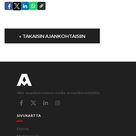
« TAKAISIN AJANKOHTAISIIN
Aller on pohjoismainen media- ja markkinointiyhtiö.
SIVUKARTTA
Etusivu
Markkinoijalle